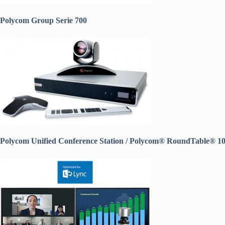
Polycom Group Serie 700
Polycom Unified Conference Station / Polycom® RoundTable® 100