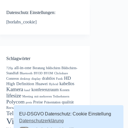
Datenschutz Einstellungen:
[borlabs_cookie]
Schlagwörter
all-in-one
Beratung
bildschirm
Bildschirm-
720p
Standfuß
Bluetooth
BYOD
BYOM
Clickshare
HD
drahtlos
Comreon
desktop
display
Funk
kabellos
High Definition
Huawei
Hybrid
Kamera
konferenzraum
Kosten
kauf
lifesize
Meeting
mit mehreren Teilnehmern
Polycom
Preise
qualität
Präsentation
preis
Software
Sony
Rocware
Skype
system
Telepresence
EU-DSGVO Datenschutz: Cookie Einstellung
USB
vertrieb
Videokonferenz
Datenschutzerklärung