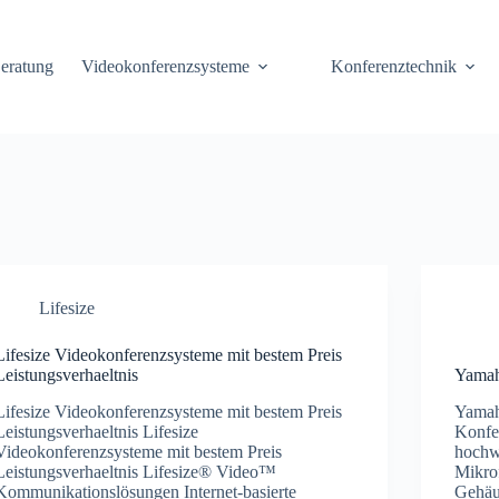
eratung
Videokonferenzsysteme
Konferenztechnik
Lifesize
Lifesize Videokonferenzsysteme mit bestem Preis
Leistungsverhaeltnis
Yamah
Lifesize Videokonferenzsysteme mit bestem Preis
Yamah
Leistungsverhaeltnis Lifesize
Konfer
Videokonferenzsysteme mit bestem Preis
hochw
Leistungsverhaeltnis Lifesize® Video™
Mikro
Kommunikationslösungen Internet-basierte
Gehäu