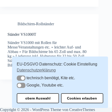
Bildschirm-Rollständer
Ständer VS1000T
Ständer VS1000 mit Rollen für
Messe/Veranstaltungen etc. » leichter Auf- und
Abbau » Für Bildschirme bis 65 Zoll und max. 80
kg » Lieferung inkl. Halterung für 32 bis 50 Zoll
Ständer VS1000T mit Rollen » Höhe bis
EU-DSGVO Datenschutz: Cookie Einstellung
Bildschirmmitte: 153…
Redakteur
August 18, 2009
Datenschutzerklärung
technisch benötigt, Kite etc.
technisch benötigt, Kite etc.
Google, Youtube etc.
Google, Youtube etc.
obere Auswahl
Cookies erlauben
Copyright © 2026 - WordPress Theme von
CreativeThemes