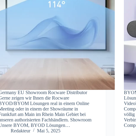
Germany EU Showroom Rocware Distributor
BYOM
Gerne zeigen wir Ihnen die Rocware
Lösung
BYOD/BYOM Lösungen real in einem Online
Video
Meeting oder in einem der Showräume in
Compa
Frankfurt am Main im Rhein Main Gebiet bei
völlig
unseren authorisierten Fachhändlern. Showroom
Verbi
Unsere BYOM, BYOD Lösungen…
Comp
Redakteur
Mai 5, 2025